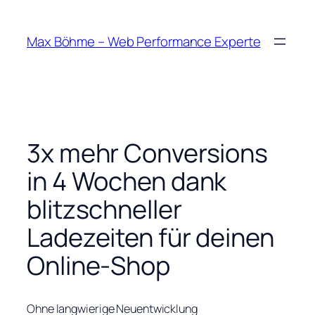
Zum
Inhalt
Max Böhme – Web Performance Experte
springen
3x mehr Conversions
in 4 Wochen dank
blitzschneller
Ladezeiten für deinen
Online-Shop
Ohne langwierige Neuentwicklung